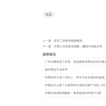
就是
上一篇：
采耳工具使用视频教程
下一篇：
外围工作的真实面貌：赚钱与风险并存
推荐资讯
‌广州大圈海选工作室‌：海选服务的商业价值与痛
做外围会不会坐牢
外围如何分成？经纪人、群主与从业者的利益链_
外围女怎么挣？从接单到分成的完整产业链_163
外围女抽成机制解析：每单提成2000的“行规”