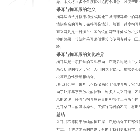
异。本文将从多个角度探讨这两个概念，以便帮助
采耳与掏耳屎的定义
掏耳屎通常是指用棉签或其他工具清理耳道中的耳
清除多余的耳垢，保持耳朵清洁。然而，过度掏耳
而采耳则是一种源自中国传统的耳部保健或放松按
神的效果。传统的采耳师傅通常会使用各种专门工
验。
采耳与掏耳屎的文化差异
掏耳屎是一项日常的卫生行为，它更多地是由个人
悠久历史的技艺，它与人们的休闲娱乐、放松身心
松等疗愈性活动相结合。
现代社会中，采耳已不仅仅局限于清理耳垢，它也
为了让顾客享受放松的体验。许多人去采耳馆，不
总的来说，采耳与掏耳屎在目的和操作上有所不同
是耳朵卫生的基本操作。了解这两者的不同，有助
总结
采耳并不等同于单纯的掏耳屎，它是结合了耳部保
方式。了解这两者的区别，有助于我们更加科学、