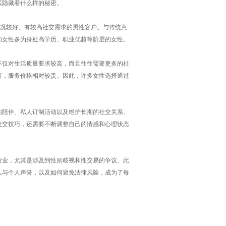
底隐藏着什么样的秘密。
状况较好、有较高社交需求的男性客户。与传统意
的女性多为身处高学历、职业优越等阶层的女性。
不仅对生活质量要求较高，而且往往需要更多的社
所，服务价格相对较贵。因此，许多女性选择通过
的陪伴、私人订制活动以及维护长期的社交关系。
社交技巧，还需要不断调整自己的情感和心理状态
行业，尤其是涉及到性别歧视和性交易的争议。此
入与个人声誉，以及如何避免法律风险，成为了每