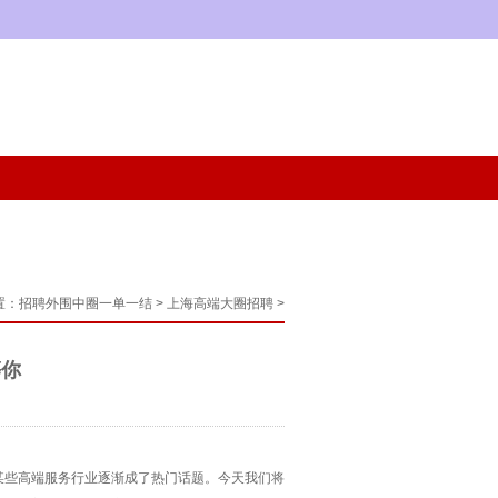
置：
招聘外围中圈一单一结
>
上海高端大圈招聘
>
等你
某些高端服务行业逐渐成了热门话题。今天我们将