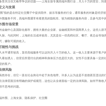
备受关注但又略带争议的话题——上海女孩专属高端外围行业，月入十万的背后，到
定义与发展
外围”指的是在特定社交圈子中提供陪伴、娱乐等服务的行业，通常服务的对象是经济
外围服务不同，高端外围通常有着更高的隐私性、较为精致的服务内容，且参与其中
外围市场背景
的金融中心及国际化都市，拥有大量的企业家、金融精英和外国商界人士。这些人群
人脉。与此同时，上海的生活成本较高，尤其是在一些高档社区、餐厅、夜总会等场
式，赚取可观的收入。
可能性与挑战
入水平通常较高，某些高端服务可以达到月入十万的收入。这一收入主要来源于客户
入看似诱人，但背后所需付出的精神和身体压力也是巨大的。女性不仅要具备一定的
型的客户。
法律风险
虽然存在，但它一直在社会舆论中处于灰色地带。许多人认为这是不道德甚至违法的
在法律层面没有明确的保护或规范，这也让从业者面临一定的法律风险。如何平衡收
得不思考的问题。
端外围、上海女孩、隐私保护、社交圈