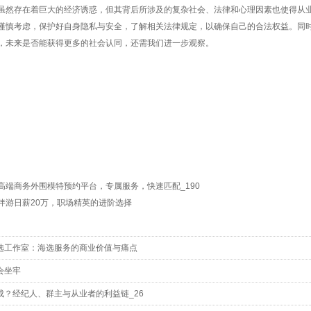
虽然存在着巨大的经济诱惑，但其背后所涉及的复杂社会、法律和心理因素也使得从
谨慎考虑，保护好自身隐私与安全，了解相关法律规定，以确保自己的合法权益。同
，未来是否能获得更多的社会认同，还需我们进一步观察。
高端商务外围模特预约平台，专属服务，快速匹配_190
伴游日薪20万，职场精英的进阶选择
选工作室‌：海选服务的商业价值与痛点
会坐牢
成？经纪人、群主与从业者的利益链_26