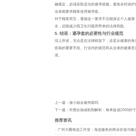
确规定，必须采取适当的避孕措施，避免未经保护
业者都要求顾客使用避孕套。
对于顾客而言，遵循这一要求不仅能保证个人健康
全，还能减少因卫生问题而带来的法律风险。
5. 结语：避孕套的必要性与行业规范
综上所述，无论是在法律框架下，还是从健康的角
疾病的重要手段。行业内的规范和从业者的健康意
境。
上一篇：
做小姐会被拘留吗
下一篇：
外围女抽成机制解析：每单提成2000的“行
推荐资讯
‌广州大圈海选工作室‌：海选服务的商业价值与痛