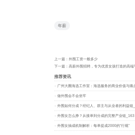
年薪
上一篇：
外围工资一般多少
下一篇：
高薪外围招聘，专为优质女孩打造的高端
推荐资讯
‌广州大圈海选工作室‌：海选服务的商业价值与痛
做外围会不会坐牢
外围如何分成？经纪人、群主与从业者的利益链_
外围女怎么挣？从接单到分成的完整产业链_163
外围女抽成机制解析：每单提成2000的“行规”