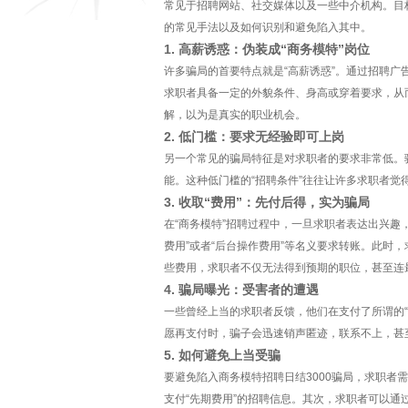
常见于招聘网站、社交媒体以及一些中介机构。目标
的常见手法以及如何识别和避免陷入其中。
1. 高薪诱惑：伪装成“商务模特”岗位
许多骗局的首要特点就是“高薪诱惑”。通过招聘广
求职者具备一定的外貌条件、身高或穿着要求，从
解，以为是真实的职业机会。
2. 低门槛：要求无经验即可上岗
另一个常见的骗局特征是对求职者的要求非常低。
能。这种低门槛的“招聘条件”往往让许多求职者
3. 收取“费用”：先付后得，实为骗局
在“商务模特”招聘过程中，一旦求职者表达出兴趣，
费用”或者“后台操作费用”等名义要求转账。此时
些费用，求职者不仅无法得到预期的职位，甚至连
4. 骗局曝光：受害者的遭遇
一些曾经上当的求职者反馈，他们在支付了所谓的“
愿再支付时，骗子会迅速销声匿迹，联系不上，甚
5. 如何避免上当受骗
要避免陷入商务模特招聘日结3000骗局，求职
支付“先期费用”的招聘信息。其次，求职者可以