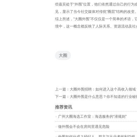
些嘉宾处于“外围”位置，他们依然通过自己的行
见，显示了当今社交媒体对传统“圈层”结构的改变
综上所述，“大圈外围”不仅仅是一个简单的术语
境中，这一概念都反映了人际关系、资源流动及社
大圈
上一篇：
大圈外围招聘：如何进入这个高收入领域
下一篇：
大圈外围是什么意思？你不知道的行业秘
推荐资讯
‌广州大圈海选工作室‌：海选服务的“潜规则”
做外围会不会在房间里遇见危险
外围如何分成？经纪人、群主与从业者的利益链_2